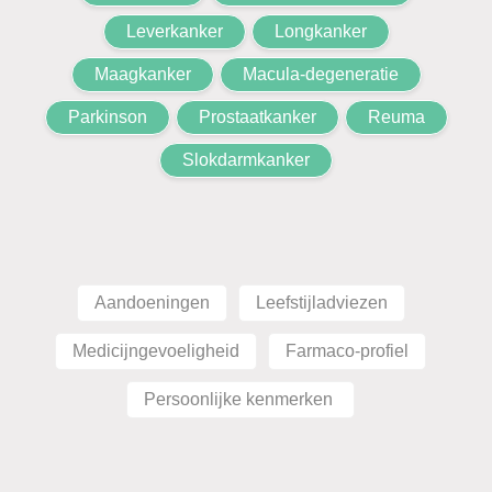
Leverkanker
Longkanker
Maagkanker
Macula-degeneratie
Parkinson
Prostaatkanker
Reuma
Slokdarmkanker
Aandoeningen
Leefstijladviezen
Medicijngevoeligheid
Farmaco-profiel
Persoonlijke kenmerken