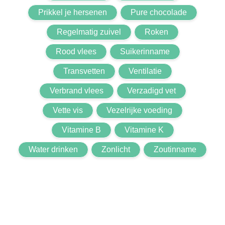
Prikkel je hersenen
Pure chocolade
Regelmatig zuivel
Roken
Rood vlees
Suikerinname
Transvetten
Ventilatie
Verbrand vlees
Verzadigd vet
Vette vis
Vezelrijke voeding
Vitamine B
Vitamine K
Water drinken
Zonlicht
Zoutinname