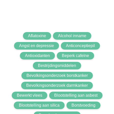
Aflatoxine
Alcohol inname
Angst en depressie
Anticonceptiepil
Antioxidanten
Beperk cafeïne
Bestrijdingsmiddelen
Bevolkingsonderzoek borstkanker
Bevolkingsonderzoek darmkanker
Bewerkt vlees
Blootstelling aan asbest
Blootstelling aan silica
Borstvoeding