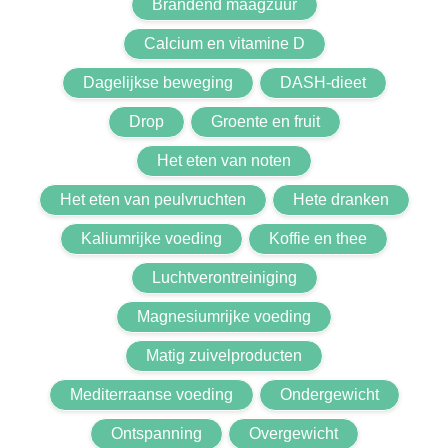
Brandend maagzuur
Calcium en vitamine D
Dagelijkse beweging
DASH-dieet
Drop
Groente en fruit
Het eten van noten
Het eten van peulvruchten
Hete dranken
Kaliumrijke voeding
Koffie en thee
Luchtverontreiniging
Magnesiumrijke voeding
Matig zuivelproducten
Mediterraanse voeding
Ondergewicht
Ontspanning
Overgewicht