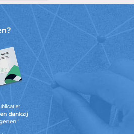
en?
blicatie:
en dankzij
 genen"