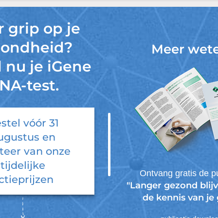
 grip op je
zondheid?
Meer wet
l nu je iGene
NA-test.
stel vóór
31
ugustus
en
iteer van onze
tijdelijke
Ontvang gratis de pu
ctieprijzen
"Langer gezond blijv
de kennis van je