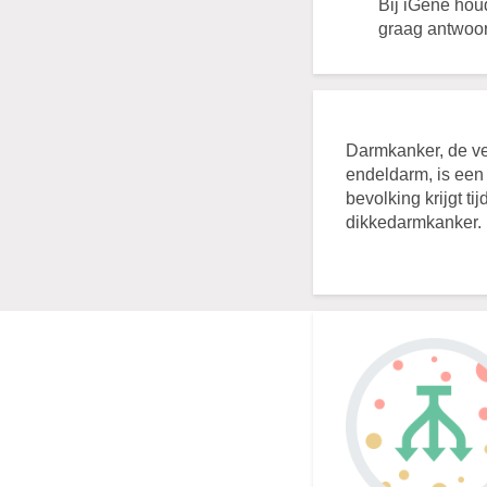
Bij iGene hou
graag antwoor
Darmkanker, de ve
endeldarm, is ee
bevolking krijgt t
dikkedarmkanker. D