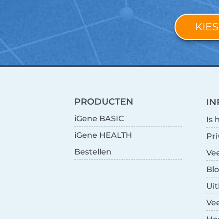
KIES
PRODUCTEN
IN
iGene BASIC
Is 
iGene HEALTH
Pri
Bestellen
Ve
Blo
Uit
Ve