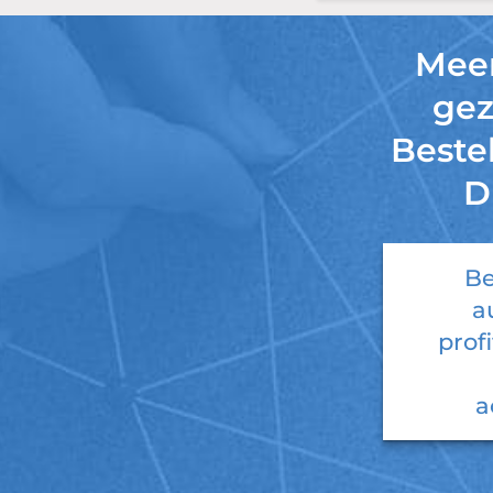
Meer
ge
Beste
D
Be
a
prof
a