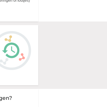
ringen of foutjes)
agen?