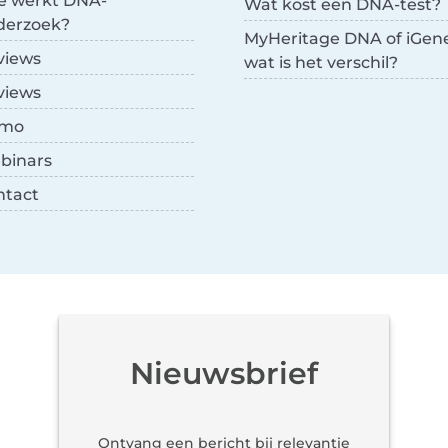
e werkt DNA-
Wat kost een DNA-test?
derzoek?
MyHeritage DNA of iGen
views
wat is het verschil?
views
mo
binars
ntact
Nieuwsbrief
Ontvang een bericht bij relevantie