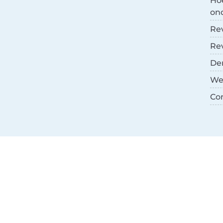
Ho
on
Re
Re
De
We
Co