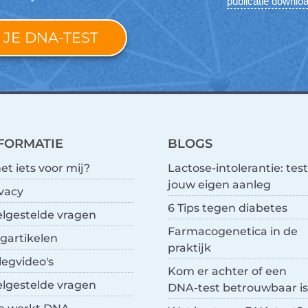
publicatie downlo
 JE DNA-TEST
FORMATIE
BLOGS
het iets voor mij?
Lactose-intolerantie: test
jouw eigen aanleg
vacy
6 Tips tegen diabetes
elgestelde vragen
Farmacogenetica in de
gartikelen
praktijk
legvideo's
Kom er achter of een
elgestelde vragen
DNA-test betrouwbaar is