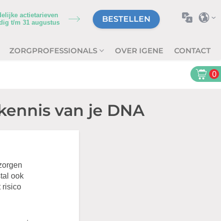
delijke actietarieven
BESTELLEN
dig t/m
31 augustus
ZORGPROFESSIONALS
OVER IGENE
CONTACT
0
kennis van je DNA
 zorgen
tal ook
 risico