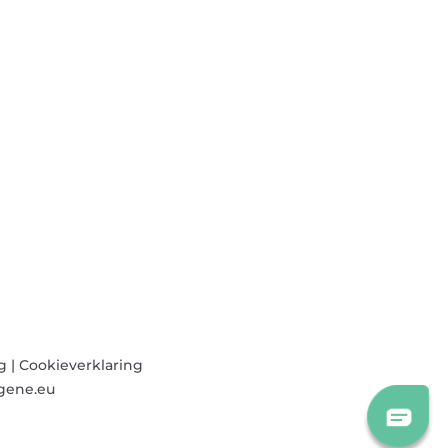
g
|
Cookieverklaring
gene.eu