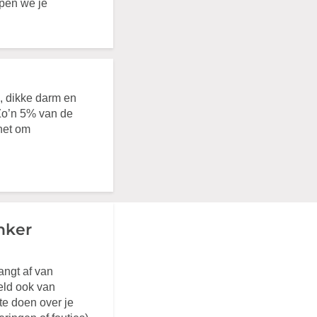
lpen we je
, dikke darm en
Zo’n 5% van de
 het om
nker
angt af van
eld ook van
te doen over je