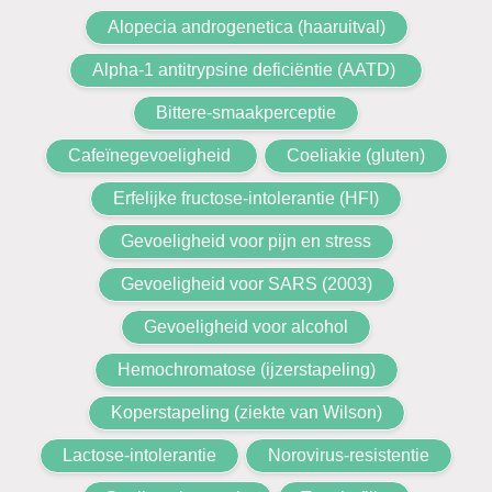
Alopecia androgenetica (haaruitval)
Alpha-1 antitrypsine deficiëntie (AATD)
Bittere-smaakperceptie
Cafeïnegevoeligheid
Coeliakie (gluten)
Erfelijke fructose-intolerantie (HFI)
Gevoeligheid voor pijn en stress
Gevoeligheid voor SARS (2003)
Gevoeligheid voor alcohol
Hemochromatose (ijzerstapeling)
Koperstapeling (ziekte van Wilson)
Lactose-intolerantie
Norovirus-resistentie