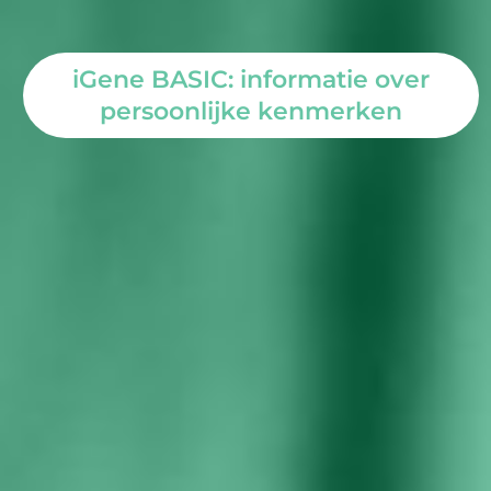
iGene BASIC: informatie over
persoonlijke kenmerken