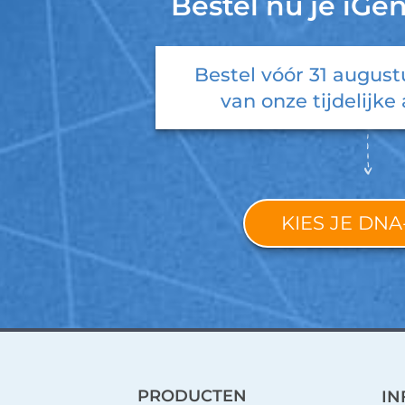
Bestel nu je iGe
Bestel vóór
31 august
van onze tijdelijke 
KIES JE DNA
PRODUCTEN
IN