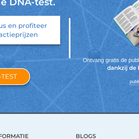
ne DNA-test.
us
en profiteer
actieprijzen
Ontvang gratis de publ
dankzij de 
-TEST
publ
FORMATIE
BLOGS