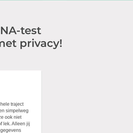
DNA-test
et privacy!
ele traject
ien simpelweg
e ook niet
lek. Alleen jij
- gegevens