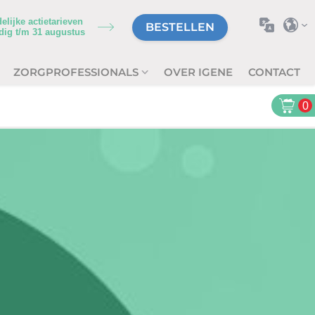
delijke actietarieven
BESTELLEN
dig t/m
31 augustus
ZORGPROFESSIONALS
OVER IGENE
CONTACT
0