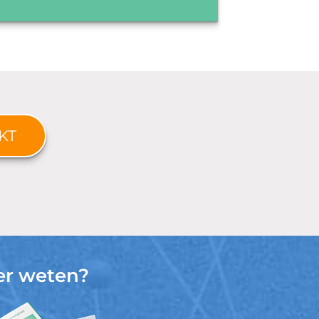
KT
r weten?