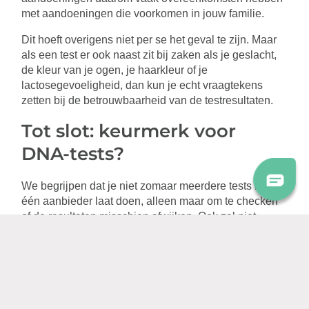
met aandoeningen die voorkomen in jouw familie.
Dit hoeft overigens niet per se het geval te zijn. Maar
als een test er ook naast zit bij zaken als je geslacht,
de kleur van je ogen, je haarkleur of je
lactosegevoeligheid, dan kun je echt vraagtekens
zetten bij de betrouwbaarheid van de testresultaten.
Tot slot: keurmerk voor
DNA-tests?
We begrijpen dat je niet zomaar meerdere tests bij
één aanbieder laat doen, alleen maar om te checken
of de resultaten misschien afwijken. Ook zal niet
iedereen alle wetenschappelijke bronnen willen
bestuderen om na te gaan of een test betrouwbaar is.
Zelf pleiten wij daarom eerder voor een landelijk (of
Europees) keurmerk. Daarmee zouden consumenten
in één oogopslag moeten kunnen zien of ze een