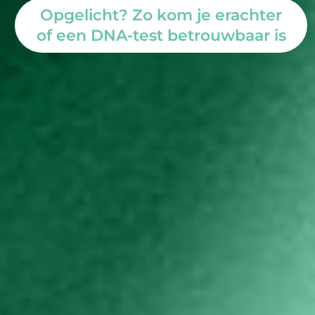
Opgelicht? Zo kom je erachter
of een DNA-test betrouwbaar is