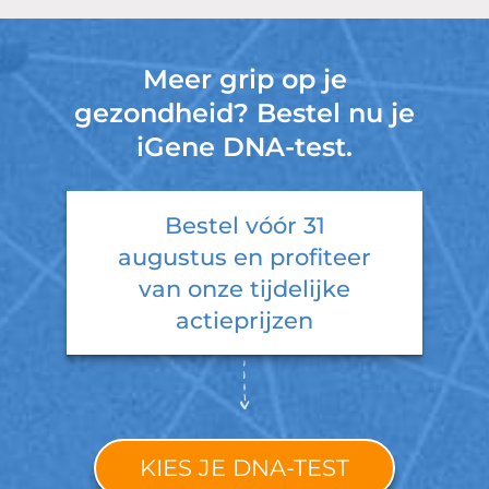
Meer grip op je
gezondheid? Bestel nu je
iGene DNA-test.
Bestel vóór
31
augustus
en profiteer
van onze tijdelijke
actieprijzen
KIES JE DNA-TEST