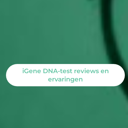
iGene DNA-test reviews en
ervaringen