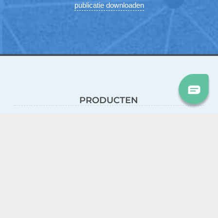
publicatie downloaden
PRODUCTEN
iGene BASIC
iGene HEALTH
Bestellen
INFORMATIE
IS EEN DNA-TEST IETS VOOR MIJ?
Is het iets voor mij?
Privacy