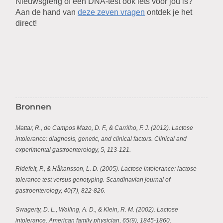
Nieuwsgierig of een DNA-test ook iets voor jou is?
Aan de hand van
deze zeven vragen
ontdek je het
direct!
Bronnen
Mattar, R., de Campos Mazo, D. F., & Carrilho, F. J. (2012). Lactose
intolerance: diagnosis, genetic, and clinical factors. Clinical and
experimental gastroenterology, 5, 113-121.
Ridefelt, P., & Håkansson, L. D. (2005). Lactose intolerance: lactose
tolerance test versus genotyping. Scandinavian journal of
gastroenterology, 40(7), 822-826.
Swagerty, D. L., Walling, A. D., & Klein, R. M. (2002). Lactose
intolerance. American family physician, 65(9), 1845-1860.