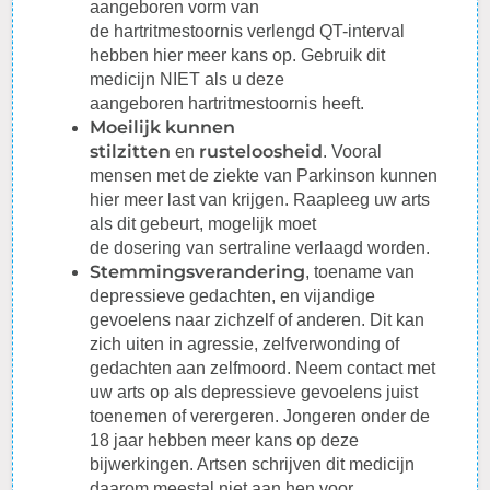
aangeboren vorm van
de
hartritmestoornis
verlengd QT-interval
hebben hier meer kans op. Gebruik dit
medicijn NIET als u deze
aangeboren
hartritmestoornis
heeft.
Moeilijk kunnen
stilzitten
rusteloosheid
en
. Vooral
mensen met de ziekte van Parkinson kunnen
hier meer last van krijgen. Raapleeg uw arts
als dit gebeurt, mogelijk moet
de
dosering
van sertraline verlaagd worden.
Stemmingsverandering
, toename van
depressieve gedachten, en vijandige
gevoelens naar zichzelf of anderen. Dit kan
zich uiten in agressie, zelfverwonding of
gedachten aan zelfmoord. Neem contact met
uw arts op als depressieve gevoelens juist
toenemen of verergeren. Jongeren onder de
18 jaar hebben meer kans op deze
bijwerkingen. Artsen schrijven dit medicijn
daarom meestal niet aan hen voor.