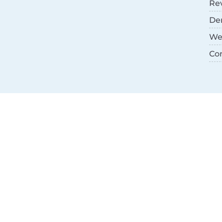
Re
De
We
Co