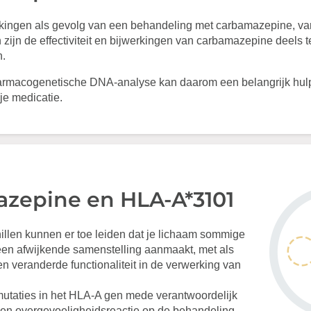
kingen als gevolg van een behandeling met carbamazepine, vari
 zijn de effectiviteit en bijwerkingen van carbamazepine deels 
n.
armacogenetische DNA-analyse kan daarom een belangrijk hulpm
je medicatie.
zepine en HLA-A*3101
illen kunnen er toe leiden dat je lichaam sommige
n een afwijkende samenstelling aanmaakt, met als
n veranderde functionaliteit in de verwerking van
mutaties in het HLA-A gen mede verantwoordelijk
een overgevoeligheidsreactie op de behandeling