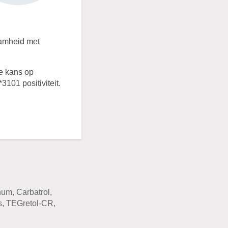
aamheid met
e kans op
101 positiviteit.
m, Carbatrol,
s, TEGretol-CR,