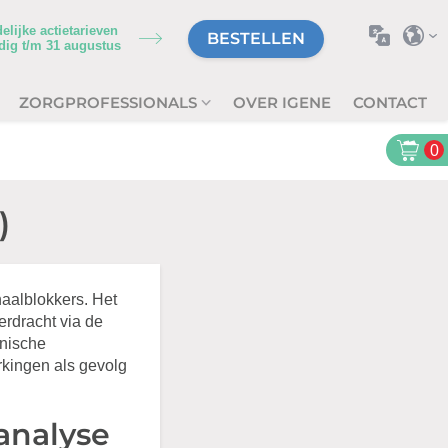
delijke actietarieven
BESTELLEN
dig t/m
31 augustus
ZORGPROFESSIONALS
OVER IGENE
CONTACT
0
)
aalblokkers. Het
erdracht via de
anische
rkingen als gevolg
analyse