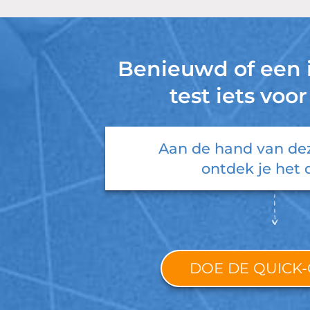
Benieuwd of een
test iets voor
Aan de hand van de
ontdek je het 
DOE DE QUICK