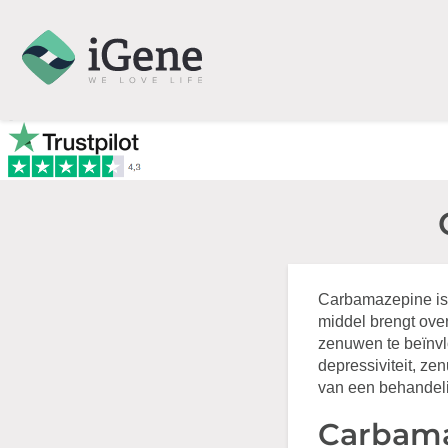
Carbamazepine is 
middel brengt over
zenuwen te beïnvl
depressiviteit, z
van een behandeli
Carbama