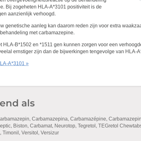
. Bij zogeheten HLA-A*3101 positiviteit is de
gen aanzienlijk verhoogd.
ouw genetische aanleg kan daarom reden zijn voor extra waakz
n behandeling met carbamazepine.
het HLA-B*1502 en *1511 gen kunnen zorgen voor een verhoogd
veelal ernstiger zijn dan de bijwerkingen tengevolge van HLA-A*3
HLA-A*3101 »
end als
rbamazepin, Carbamazepina, Carbamazépine, Carbamazepinu
leptic, Biston, Carbamat, Neurotop, Tegretol, TEGretol Chewtab
 Timonil, Versitol, Versizur