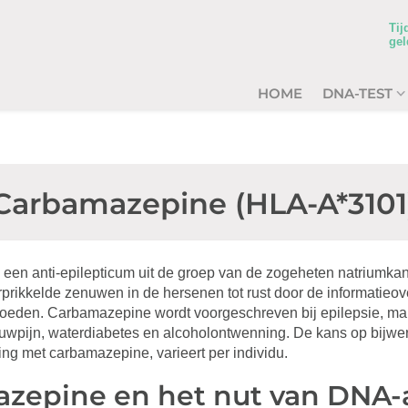
Tij
gel
HOME
DNA-TEST
Carbamazepine (HLA-A*3101
een anti-epilepticum uit de groep van de zogeheten natriumkan
prikkelde zenuwen in de hersenen tot rust door de informatieov
oeden. Carbamazepine wordt voorgeschreven bij epilepsie, m
enuwpijn, waterdiabetes en alcoholontwenning. De kans op bijwe
ng met carbamazepine, varieert per individu.
zepine en het nut van DNA-