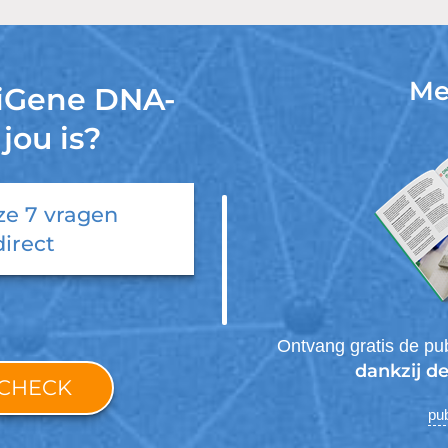
Me
 iGene DNA-
 jou is?
ze 7 vragen
direct
Ontvang gratis de pub
dankzij de
-CHECK
pub