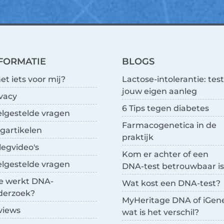
FORMATIE
BLOGS
het iets voor mij?
Lactose-intolerantie: test
jouw eigen aanleg
vacy
6 Tips tegen diabetes
elgestelde vragen
Farmacogenetica in de
gartikelen
praktijk
legvideo's
Kom er achter of een
elgestelde vragen
DNA-test betrouwbaar is
e werkt DNA-
Wat kost een DNA-test?
derzoek?
MyHeritage DNA of iGen
views
wat is het verschil?