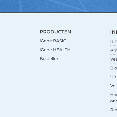
PRODUCTEN
IN
iGene BASIC
Is 
iGene HEALTH
Pri
Bestellen
Ve
Blo
Uit
Ve
Ho
on
Re