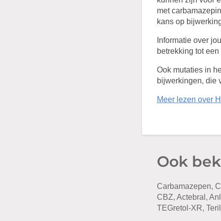
met carbamazepine
kans op bijwerkin
Informatie over j
betrekking tot ee
Ook mutaties in 
bijwerkingen, die 
Meer lezen over 
Ook bek
Carbamazepen, Ca
CBZ, Actebral, An
TEGretol-XR, Teril,