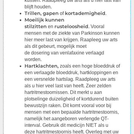
kussen.
Raadpleeg
uw arts als u hier last van
blijft houden.
Trillen, gapen
kortademigheid
of
.
Moeilijk kunnen
stilzitten
rusteloosheid
en
. Vooral
mensen met de ziekte van Parkinson kunnen
hier meer last van krijgen. Raapleeg uw arts
als dit gebeurt, mogelijk moet
de
dosering
van venlafaxine verlaagd
worden.
Hartklachten,
zoals een hoge
bloeddruk
of
een verlaagde
bloeddruk
,
hartkloppingen
en
een versnelde hartslag.
Raadpleeg
uw arts
als u hier veel last van heeft. Zeer zelden
hartritmestoornissen. Dit merkt u aan
plotselinge duizeligheid of kortdurend buiten
bewustzijn raken. Dit komt vooral voor bij
mensen met een bepaalde
hartritmestoornis
,
namelijk het aangeboren verlengde QT-
interval. Gebruik dit medicijn NIET als u
deze
hartritmestoornis
heeft.
Overleg
met uw