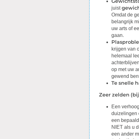
Gewichts
gewic
juist
Omdat de ge
belangrijk m
uw arts of ee
gaan.
Plasprobl
krijgen van 
helemaal lee
achterblijve
op met uw ar
gewend bent 
Te snelle h
Zeer zelden (bi
Een verhoog
duizelingen 
een bepaalde
NIET als u d
een ander m