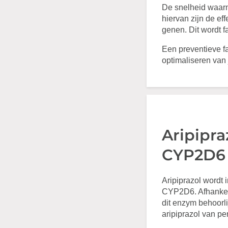
De snelheid waarme
hiervan zijn de eff
genen. Dit wordt 
Een preventieve f
optimaliseren van 
Aripipr
CYP2D6
Aripiprazol wordt 
CYP2D6. Afhankelij
dit enzym behoorl
aripiprazol van pe