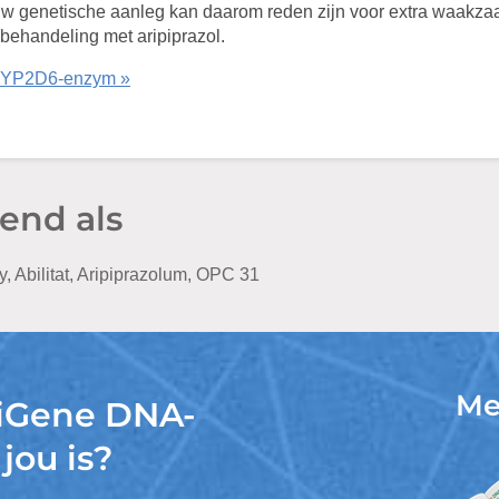
ouw genetische aanleg kan daarom reden zijn voor extra waakz
 behandeling met aripiprazol.
 CYP2D6-enzym »
end als
fy, Abilitat, Aripiprazolum, OPC 31
Me
 iGene DNA-
 jou is?