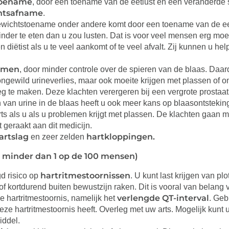
toename
, door een toename van de eetlust en een veranderde s
htsafname
.
wichtstoename onder andere komt door een toename van de eetl
inder te eten dan u zou lusten. Dat is voor veel mensen erg moe
n diëtist als u te veel aankomt of te veel afvalt. Zij kunnen u h
emen
, door minder controle over de spieren van de blaas. Daard
ongewild urineverlies, maar ook moeite krijgen met plassen of 
g te maken. Deze klachten verergeren bij een vergrote prostaat
n van urine in de blaas heeft u ook meer kans op blaasontsteki
ts als u als u problemen krijgt met plassen. De klachten gaan m
geraakt aan dit medicijn.
artslag
hartkloppingen.
en zeer zelden
j minder dan 1 op de 100 mensen)
hartritmestoornissen
d risico op
. U kunt last krijgen van pl
of kortdurend buiten bewustzijn raken. Dit is vooral van belan
verlengde QT-interval
 hartritmestoornis, namelijk het
. Geb
eze hartritmestoornis heeft. Overleg met uw arts. Mogelijk kunt
iddel.