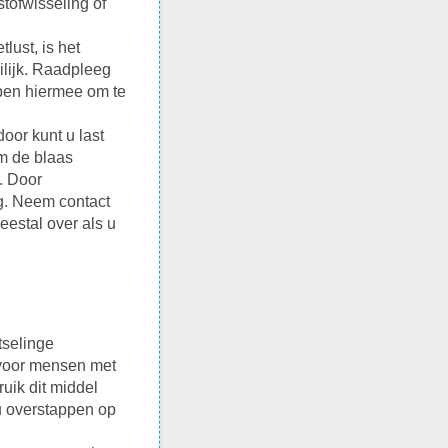
tofwisseling of
ust, is het
ilijk. Raadpleeg
elpen hiermee om te
oor kunt u last
om de blaas
. Door
ng. Neem contact
eestal over als u
otselinge
g voor mensen met
ruik dit middel
 u overstappen op