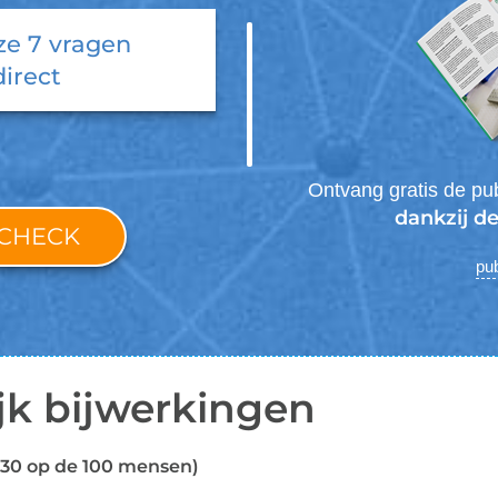
ze 7 vragen
direct
Ontvang gratis de pub
dankzij de
-CHECK
pub
jk bijwerkingen
t 30 op de 100 mensen)