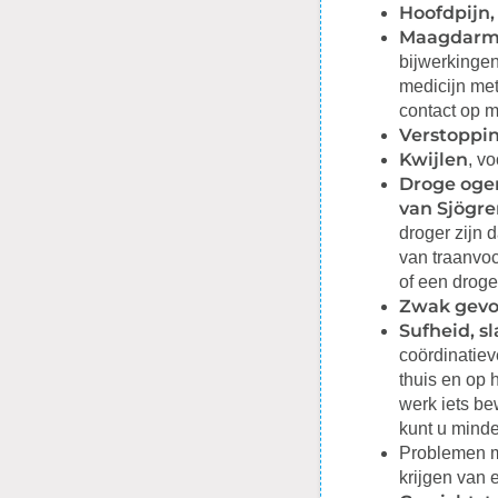
Hoofdpijn,
Maagdarm
bijwerkingen
medicijn met
contact op m
Verstoppi
Kwijlen
, v
Droge oge
van Sjögr
droger zijn 
van traanvoc
of een drog
Zwak gevo
Sufheid, s
coördinatiev
thuis en op 
werk iets bew
kunt u minde
Problemen 
krijgen van 