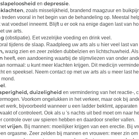
 s
lapeloosheid
depressie
en
.
klachten
, zoals misselijkheid, brandend maagzuur en buikpij
 treden vooral in het begin van de behandeling op. Meestal helpt
 wat voedsel inneemt. Blijft u er ook na enige dagen last van
et uw arts.
ng
(obstipatie). Eet vezelrijke voeding en drink veel.
ooral tijdens de slaap. Raadpleeg uw arts als u hier veel last van 
n,
wazig zien en zeer zelden dubbelzien en lichtschuwheid. Als
en
heeft, een aandoening waarbij de slijmvliezen van onder an
dan normaal: u kunt meer klachten krijgen. Dit medicijn vermin
ht en speeksel. Neem contact op met uw arts als u meer last heef
e mond.
el
.
laperigheid, duizeligheid
en vermindering van het reactie-, c
ermogen. Voorkom ongelukken in het verkeer, maar ook bij ander
het werk, bijvoorbeeld wanneer u een ladder beklimt, apparaten
aakt of controleert. Ook als u 's nachts uit bed moet om naar het
r controle over uw spieren hebben en daardoor sneller vallen.
vrijen
met
. Bij mannen: moeilijker krijgen van een erectie. Bij v
een orgasme. Zeer zelden bij mannen en vrouwen: meer zin om t