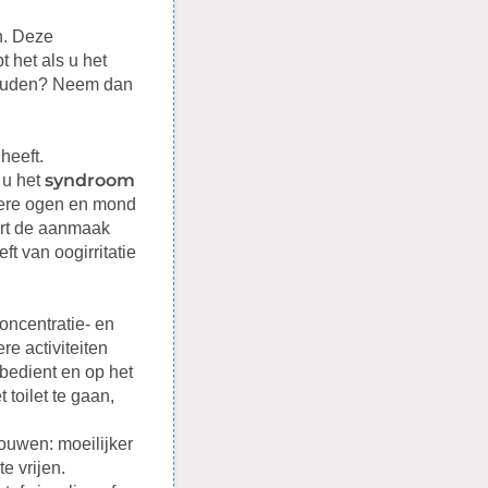
n. Deze
 het als u het
 houden? Neem dan
heeft.
syndroom
 u het
dere ogen en mond
dert de aanmaak
t van oogirritatie
oncentratie- en
e activiteiten
 bedient en op het
 toilet te gaan,
rouwen: moeilijker
e vrijen.