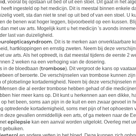
id
, vooral bij opstaan uit bed of uit een stoel. Dit gaat in het 
 heeft ingesteld op het medicijn. Dit is meestal binnen enkele 
izelig voelt, sta dan niet te snel op uit bed of van een stoel. U 
en de benen wat hoger leggen, bijvoorbeeld op een kussen. Blijf
 dan met uw arts. Mogelijk kunt u het medicijn 's avonds inneme
er last van duizeligheid.
eurolepticasyndroom
. Dit is te merken aan onverklaarbare ko
heid, hartkloppingen en ernstig zweten. Neem bij deze verschijn
et uw arts. Als het optreedt, is dat meestal tijdens de eerste 2 
innen 2 weken na een verhoging van de dosering.
trombose
s in de bloedbaan (
). Dit vergroot de kans op vaata
been of beroerte. De verschijnselen van trombose kunnen zijn p
 of plotselinge kortademigheid. Neem bij deze verschijnselen 
 Mensen die al eerder trombose hebben gehad of die medicijne
ben hier meer kans op. Dit kunt u herkennen aan een dikke, ha
ek op het been, soms aan pijn in de kuit en een zwaar gevoel in 
ng optredende kortademigheid, soms met pijn of het ophoesten 
 deze gevallen onmiddellijk een arts, of ga meteen naar de Ee
epilepsie
 met
kan een aanval worden uitgelokt. Overleg met uw 
t gebuiken.
lesterol
en andere vetten in het bloed. Deze kunnen zich opho