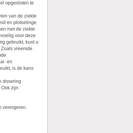
voel opgesloten te
elen van de ziekte
eid en plotselinge
sen met de ziekte
evoelig voor deze
ig gebruikt, kunt u
s. Zoals vreemde
mde
ai- en
uikt, is de kans
e dosering
 Ook zijn
n verergeren.