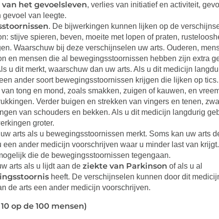
 van het gevoelsleven
, verlies van initiatief en activiteit, ge
n gevoel van leegte.
stoornissen
. De bijwerkingen kunnen lijken op de verschijns
n: stijve spieren, beven, moeite met lopen of praten, rusteloosh
gen. Waarschuw bij deze verschijnselen uw arts. Ouderen, men
on en mensen die al bewegingsstoornissen hebben zijn extra g
Als u dit merkt, waarschuw dan uw arts. Als u dit medicijn langdur
een ander soort bewegingsstoornissen krijgen die lijken op tic
van tong en mond, zoals smakken, zuigen of kauwen, en vree
rukkingen. Verder buigen en strekken van vingers en tenen, zwa
gen van schouders en bekken. Als u dit medicijn langdurig gebr
erkingen groter.
uw arts als u bewegingsstoornissen merkt. Soms kan uw arts d
u een ander medicijn voorschrijven waar u minder last van krijgt.
mogelijk die de bewegingsstoornissen tegengaan.
ziekte van Parkinson
 arts als u lijdt aan de
of als u al
ngsstoornis
heeft. De verschijnselen kunnen door dit medicij
n de arts een ander medicijn voorschrijven.
ot 10 op de 100 mensen)