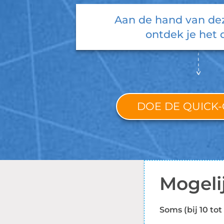
Aan de hand van de
ontdek je het 
DOE DE QUICK
Mogeli
Soms (bij 10 to