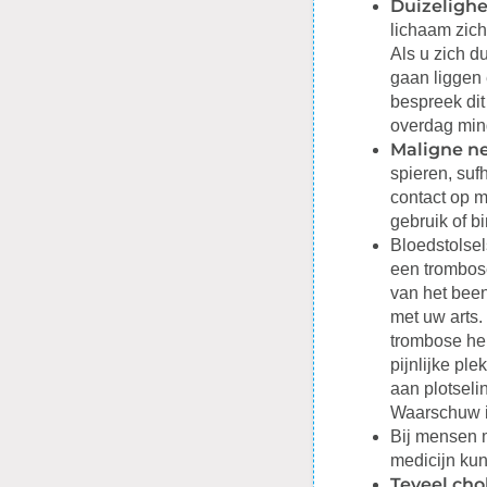
Duizelighe
lichaam zich
Als u zich du
gaan liggen 
bespreek dit
overdag mind
Maligne n
spieren, suf
contact op m
gebruik of b
Bloedstolsel
een trombose
van het been
met uw arts.
trombose heb
pijnlijke pl
aan plotseli
Waarschuw in
Bij mensen
medicijn kun
Teveel cho