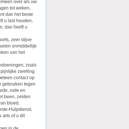
algemeen over als uw
dagen tot weken.
kunt dan het beste
t u last houden,
n, dan heeft u
orts, zeer stijve
selen onmiddellijk
weken van het
andoeningen, zoals
ijnlijke zwelling
meteen contact op
n gebruiken tegen
rde, rode en
het been, zelden
van bloed.
rste-Hulpdienst.
arts of u dit
pen in de