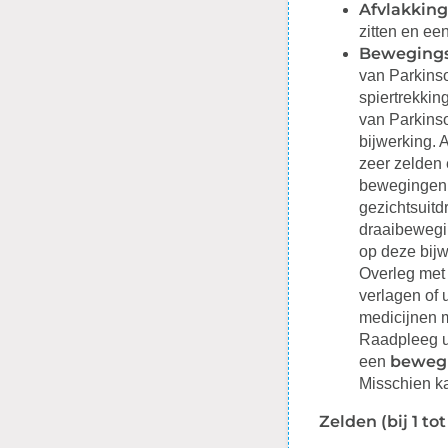
Afvlakking
zitten en ee
Bewegings
van Parkinso
spiertrekkin
van Parkins
bijwerking. 
zeer zelden 
bewegingen 
gezichtsuitd
draaibewegin
op deze bijw
Overleg met 
verlagen of 
medicijnen 
Raadpleeg uw
bewegi
een
Misschien ka
Zelden (bij 1 t