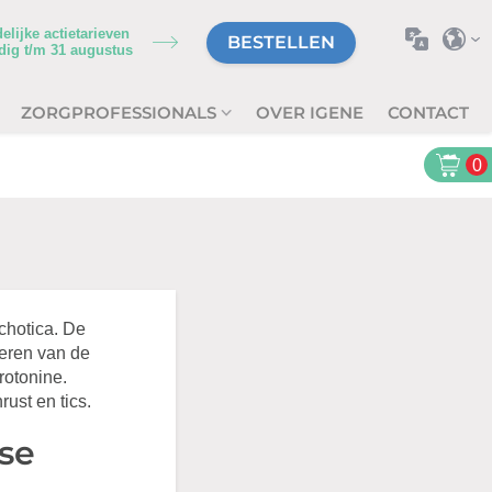
delijke actietarieven
BESTELLEN
dig t/m
31 augustus
ZORGPROFESSIONALS
OVER IGENE
CONTACT
0
chotica. De
eren van de
rotonine.
ust en tics.
se