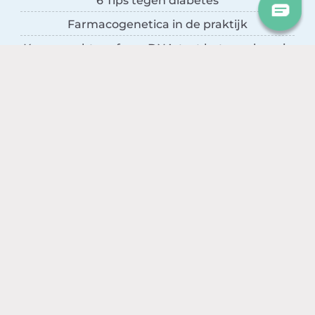
6 Tips tegen diabetes
Farmacogenetica in de praktijk
Kom er achter of een DNA-test betrouwbaar is
Wat kost een DNA-test?
MyHeritage DNA of iGene: wat is het verschil?
DOWNLOAD DE APP
IS EEN DNA-TEST IETS VOOR MIJ?
VOLG ONS
Facebook
YouTube